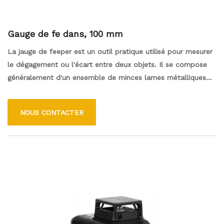
Gauge de fe dans, 100 mm
La jauge de feeper est un outil pratique utilisé pour mesurer
le dégagement ou l'écart entre deux objets. Il se compose
généralement d'un ensemble de minces lames métalliques
d'épaisseurs variables, qui peuvent être insérées
individuellement dans des espaces restreints pour déterminer
NOUS CONTACTER
la taille de l'espace. Cette jauge de feeper particulière a une
longueur de 100 mm, permettant une utilisation polyvalente
dans diverses applications. Il est couramment utilisé dans les
industries automobiles et mécaniques pour les tâches telles
que la vérification du dégagement des soupapes, les lacunes
aux bougies et autres mesures de précision.