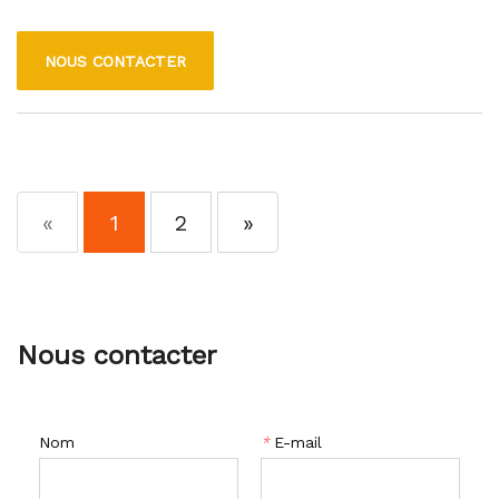
millimètres, permettant une lecture et une précision faciles.
L'étrier a deux mâchoires pour mesurer les dimensions
NOUS CONTACTER
internes et externes, ainsi qu'une tige de profondeur pour
mesurer la profondeur. Les étriers numériques sont
couramment utilisés dans divers domaines, y compris
l'ingénierie, le travail du bois et le travail des métaux, en
raison de leur commodité et de leur précision.
«
1
2
»
Nous contacter
Nom
*
E-mail