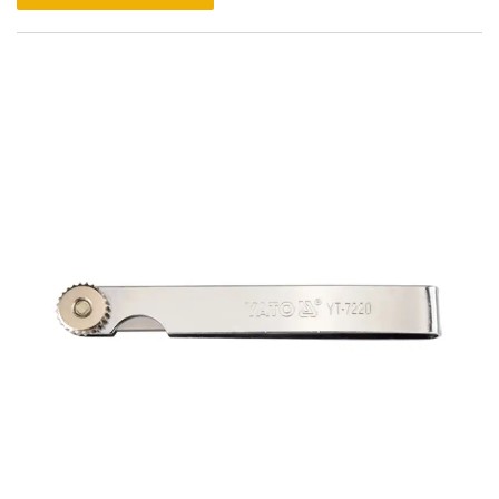
utilisateur simple, permettant aux utilisateurs de mesurer
facilement les distances, de calculer les zones et d'effectuer
des mesures de volume avec seulement quelques boutons.
Sa conception légère et sa portabilité en font un choix
pratique pour les professionnels et les amateurs de
bricolage.