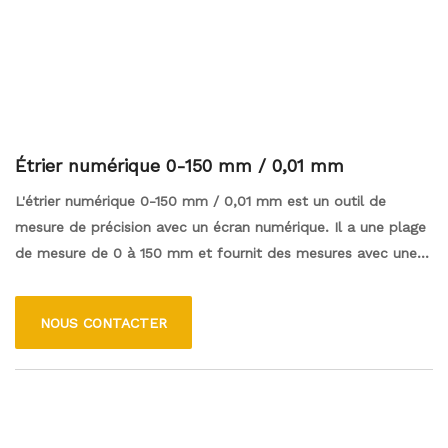
Étrier numérique 0-150 mm / 0,01 mm
L'étrier numérique 0-150 mm / 0,01 mm est un outil de
mesure de précision avec un écran numérique. Il a une plage
de mesure de 0 à 150 mm et fournit des mesures avec une
précision de 0,01 mm. Cet étrier numérique permet des
lectures de mesure rapides et précises, ce qui le rend idéal
NOUS CONTACTER
pour diverses applications telles que le travail du bois, le
travail des métaux, l'ingénierie et d'autres industries où des
mesures précises sont cruciales. Son affichage numérique
facile à lire et son interface conviviale le rend pratique à
utiliser, tandis que sa construction durable garantit des