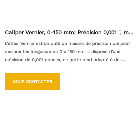
Caliper Vernier, 0-150 mm; Précision 0,001 ", mm
et échelle de pouce,
L'étrier Vernier est un outil de mesure de précision qui peut
mesurer les longueurs de 0 à 150 mm. Il dispose d'une
précision de 0,001 pouces, ce qui le rend adapté à des
mesures détaillées. L'étrier a à la fois des échelles de
millimètres et de pouces, permettant une utilisation
NOUS CONTACTER
polyvalente dans diverses applications, telles que l'ingénierie,
le travail du bois et le travail des métaux. Sa conception
comprend une échelle principale et une échelle de Vernier
coulissante, qui permet aux utilisateurs d'obtenir facilement
des mesures très précises.