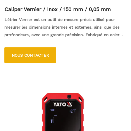
Caliper Vernier / Inox / 150 mm / 0,05 mm
L'étrier Vernier est un outil de mesure précis utilisé pour
mesurer les dimensions internes et externes, ainsi que des
profondeurs, avec une grande précision. Fabriqué en acier
inoxydable (INOX), il dispose d'une plage de mesure de 150
mm et d'une résolution de 0,05 mm, ce qui le rend idéal
NOUS CONTACTER
pour des lectures précises dans diverses applications. La
conception à double échelle permet une lecture facile dans
les unités métriques et impériales, assurant la polyvalence
dans les mesures des professionnels et des amateurs.